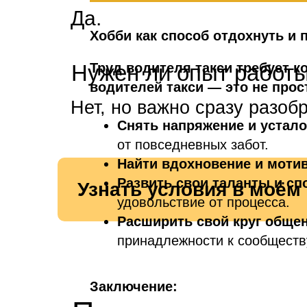
Да.
Хобби как способ отдохнуть и 
Нужен ли опыт работы
Труд водителя такси требует к
водителей такси — это не прос
Нет, но важно сразу разоб
Снять напряжение и устал
от повседневных забот.
Найти вдохновение и моти
Развить свои таланты и сп
Узнать условия в моём
удовольствие от процесса.
Расширить свой круг обще
принадлежности к сообществ
Заключение: