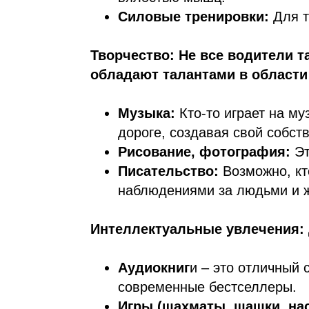
Силовые тренировки:
Для т
Творчество: Не все водители т
обладают талантами в области
Музыка:
Кто-то играет на му
дороге, создавая свой собст
Рисование, фотография:
Эт
Писательство:
Возможно, кт
наблюдениями за людьми и ж
Интеллектуальные увлечения: 
Аудиокниг
и – это отличный 
современные бестселлеры.
Игры (шахматы, шашки, на