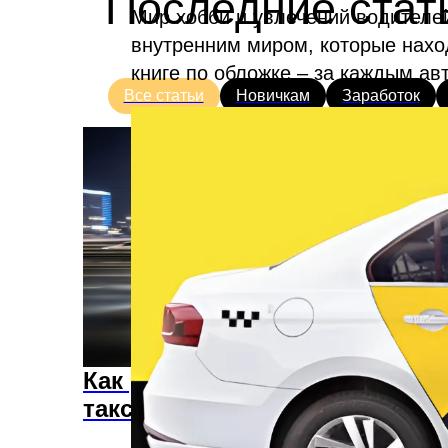
Последние стат
Мир хобби и увлечений водителей
внутренним миром, которые нахо
книге по обложке – за каждым ав
Все статьи
Новичкам
Заработок
Как работают водители
такси: закулисье профессии