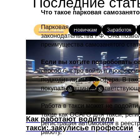
Последние стат
Что такое парковая самозанят
Парковая самозанятость полность
Все статьи
Новичкам
Заработок
законодательства РФ. Она позво
преимущества самозанятого стату
Если вы хотите попробовать се
способ быстро войти в профессию
подходит ли им эта сфера. В та
покупать машину, соответствующ
Работа в такси может не подойти
такие как ОСАГО для такси, рег
Как работают водители
регистрация автомобиля в реестр
такси: закулисье профессии
работу.